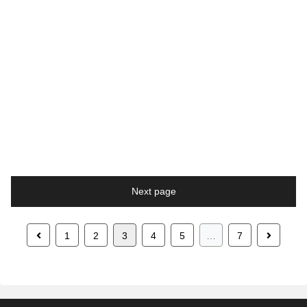
Next page
Previous
Next
1
2
3
4
5
…
7