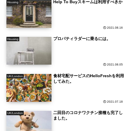
Help To Buyスキームは利用すべきか
Housing
2021.08.16
プロパティラダーに乗るには。
Housing
2021.08.05
食材宅配サービスのHelloFreshを利用
UK/London
してみた。
2021.07.18
二回目のコロナワクチン接種も完了し
UK/London
ました。