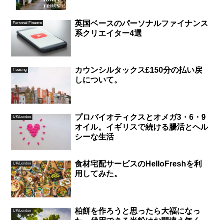
英国ベースのパーソナルファイナンス
Personal Finance
系クリエイター4選
カウンシルタックス£150分の払い戻
Housing
しについて。
プロバイオティクスとオメガ3・6・9
UK/London
オイル。イギリスで続ける腸活とヘル
シーな生活
食材宅配サービスのHelloFreshを利
UK/London
用してみた。
柏餅を作ろうと思ったら大福になっ
UK/London