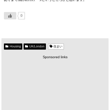
0
Housing
UK/London
住まい
Sponsored links