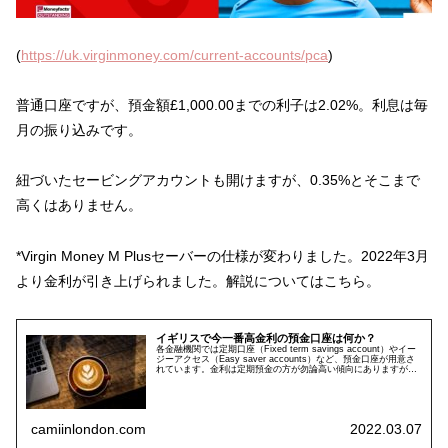
(
https://uk.virginmoney.com/current-accounts/pca
)
普通口座ですが、預金額£1,000.00までの利子は2.02%。利息は毎
月の振り込みです。
紐づいたセービングアカウントも開けますが、0.35%とそこまで
高くはありません。
*Virgin Money M Plusセーバーの仕様が変わりました。2022年3月
より金利が引き上げられました。解説についてはこちら。
イギリスで今一番高金利の預金口座は何か？
各金融機関では定期口座（Fixed term savings account）やイー
ジーアクセス（Easy saver accounts）など、預金口座が用意さ
れています。金利は定期預金の方が勿論高い傾向にありますが、
1年間から5年間はロッ...
camiinlondon.com
2022.03.07