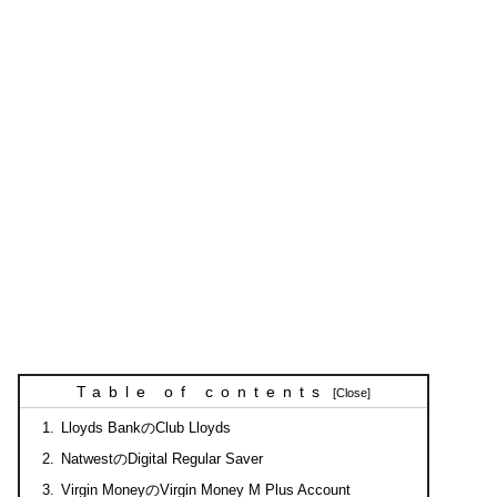
Table of contents
Lloyds BankのClub Lloyds
NatwestのDigital Regular Saver
Virgin MoneyのVirgin Money M Plus Account