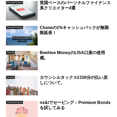
英国ベースのパーソナルファイナンス
Personal Finance
系クリエイター4選
Chaseの1%キャッシュバックが無期
Personal Finance
限延長！
Beehive MoneyのLISA口座の使用
Housing
感。
カウンシルタックス£150分の払い戻
Housing
しについて。
ns&iでセービング – Premium Bonds
Personal Finance
を試してみる