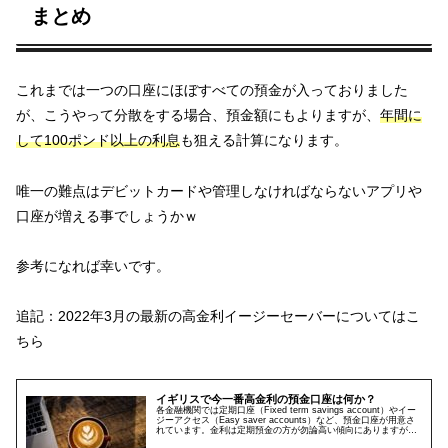
まとめ
これまでは一つの口座にほぼすべての預金が入っておりました
が、こうやって分散をする場合、預金額にもよりますが、
年間に
して100ポンド以上の
利息
も狙える計算になります。
唯一の難点はデビットカードや管理しなければならないアプリや
口座が増える事でしょうかｗ
参考になれば幸いです。
追記：2022年3月の最新の高金利イージーセーバーについてはこ
ちら
イギリスで今一番高金利の預金口座は何か？
各金融機関では定期口座（Fixed term savings account）やイー
ジーアクセス（Easy saver accounts）など、預金口座が用意さ
れています。金利は定期預金の方が勿論高い傾向にありますが、
1年間から5年間はロッ...