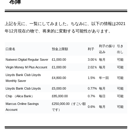
布陣
上記を元に、一覧にしてみました。ちなみに、以下の情報は2021
年12月現在の物で、将来的に変動する可能性があります。
利子の振り
引き
口座名
預金上限額
利子
込み
出し
Natwest Digital Regular Saver
£1,000.00
3.00％
毎月
可能
Virgin Money M Plus Account
£1,000.00
2.02％
毎月
可能
Lloyds Bank Club Lloyds
£4,800.00
1.5%
年一回
可能
Monthly Saver
Lloyds Bank Club Lloyds
£5,000.00
0.77%
毎月
可能
Chip （Alica Bank）
£85,000.00
0.7%
毎日
可能
Marcus Online Savings
£250,000.00（すごい額
0.6%
毎月
可能
Account
です）