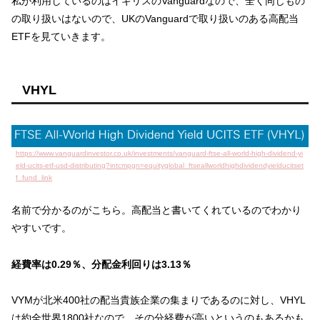
私が利用しているのはイギリスのVanguardなので、全く同じもの
の取り扱いはないので、UKのVanguardで取り扱いのある高配当
ETFを見ていきます。
VHYL
https://www.vanguardinvestor.co.uk/investments/vanguard-ftse-all-world-high-dividend-yi
eld-ucits-etf-usd-distributing?intcmpgn=equityglobal_ftseallworldhighdividendyielducitset
f_fund_link
名前で分かるのがこちら。高配当と書いてくれているのでわかり
やすいです。
経費率は0.29％、分配金利回りは3.13％
VYMが北米400社の配当貴族企業の集まりであるのに対し、VHYL
は約全世界1800社なので、その分経費が高いというのもあるかも