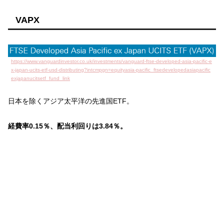
VAPX
https://www.vanguardinvestor.co.uk/investments/vanguard-ftse-developed-asia-pacific-e
x-japan-ucits-etf-usd-distributing?intcmpgn=equityasia-pacific_ftsedevelopedasiapacific
exjapanucitsetf_fund_link
日本を除くアジア太平洋の先進国ETF。
経費率0.15％、配当利回りは3.84％。