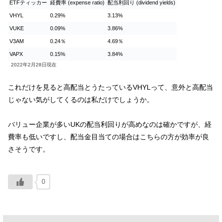
ETFティッカー
経費率 (expense ratio)
配当利回り (dividend yields)
VHYL
0.29%
3.13%
VUKE
0.09%
3.86%
V3AM
0.24％
4.69％
VAPX
0.15%
3.84%
2022年2月28日現在
これだけを見ると高配当とうたっているVHYLって、意外と高配当
じゃない気がしてくるのは私だけでしょうか。
バリュー企業が多いUKの配当利回りが高めなのは確かですが、経
費率も低いですし、配当金目当ての場合はこちらの方が効率が良
さそうです。
0