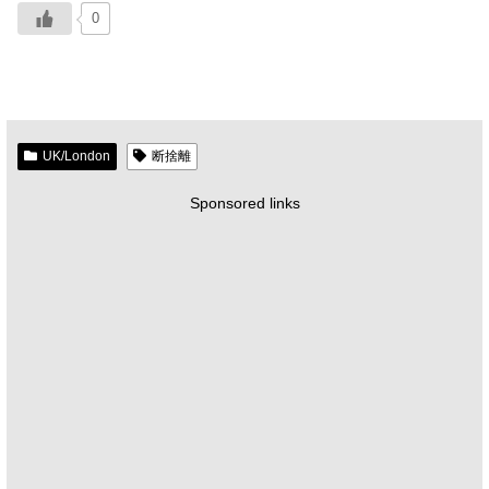
0
UK/London
断捨離
Sponsored links