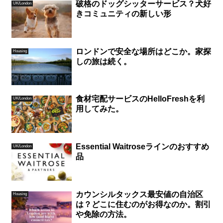
破格のドッグシッターサービス？犬好
UK/London
きコミュニティの新しい形
ロンドンで安全な場所はどこか。家探
Housing
しの旅は続く。
食材宅配サービスのHelloFreshを利
UK/London
用してみた。
Essential Waitroseラインのおすすめ
UK/London
品
カウンシルタックス最安値の自治区
Housing
は？どこに住むのがお得なのか。割引
や免除の方法。