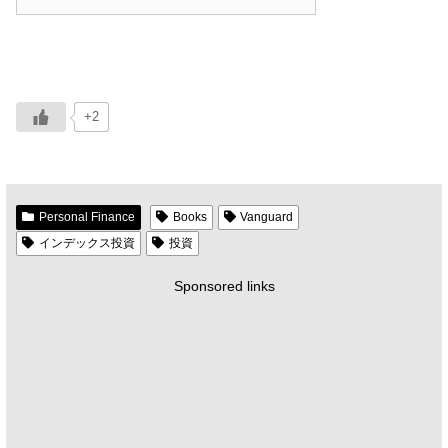
+2
Personal Finance
Books
Vanguard
インデックス投資
投資
Sponsored links