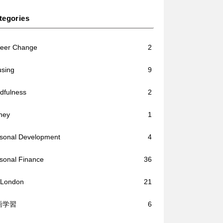
tegories
eer Change
2
sing
9
dfulness
2
ney
1
sonal Development
4
sonal Finance
36
/London
21
語学習
6