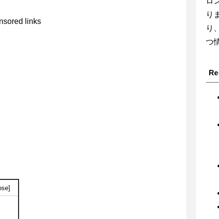
ロ
り
sored links
り
つ
Re