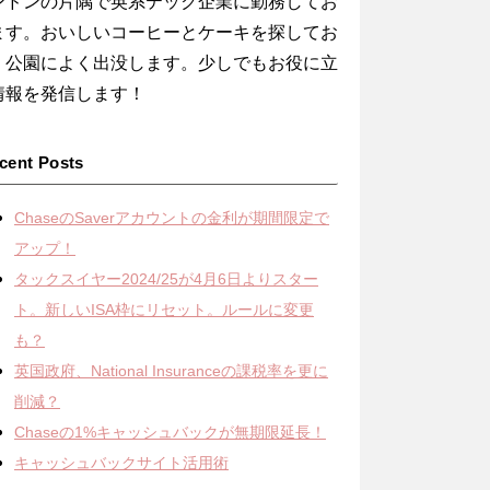
ンドンの片隅で英系テック企業に勤務してお
ます。おいしいコーヒーとケーキを探してお
、公園によく出没します。少しでもお役に立
情報を発信します！
cent Posts
ChaseのSaverアカウントの金利が期間限定で
アップ！
タックスイヤー2024/25が4月6日よりスター
ト。新しいISA枠にリセット。ルールに変更
も？
英国政府、National Insuranceの課税率を更に
削減？
Chaseの1%キャッシュバックが無期限延長！
キャッシュバックサイト活用術