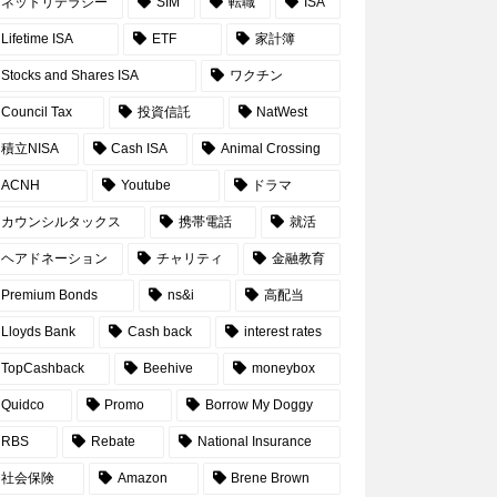
ネットリテラシー
SIM
転職
ISA
Lifetime ISA
ETF
家計簿
Stocks and Shares ISA
ワクチン
Council Tax
投資信託
NatWest
積立NISA
Cash ISA
Animal Crossing
ACNH
Youtube
ドラマ
カウンシルタックス
携帯電話
就活
ヘアドネーション
チャリティ
金融教育
Premium Bonds
ns&i
高配当
Lloyds Bank
Cash back
interest rates
TopCashback
Beehive
moneybox
Quidco
Promo
Borrow My Doggy
RBS
Rebate
National Insurance
社会保険
Amazon
Brene Brown