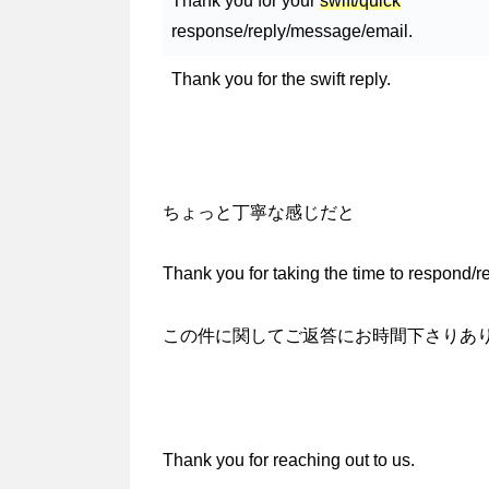
Thank you for your
swift/quick
response/reply/message/email.
Thank you for the swift reply.
ちょっと丁寧な感じだと
Thank you for taking the time to respond/re
この件に関してご返答にお時間下さりあ
Thank you for reaching out to us.