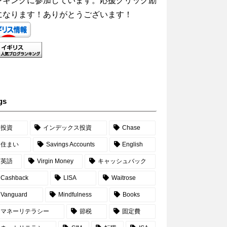
ンキングに参加しています。応援クリック励
になります！ありがとうございます！
gs
投資
インデックス投資
Chase
住まい
Savings Accounts
English
英語
Virgin Money
キャッシュバック
Cashback
LISA
Waitrose
Vanguard
Mindfulness
Books
マネーリテラシー
節税
固定費