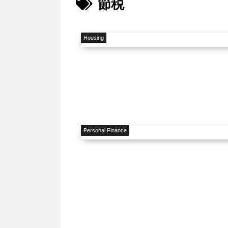
節税
Housing
Personal Finance