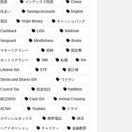
投資
インデックス投資
Chase
住まい
Savings Accounts
English
英語
Virgin Money
キャッシュバック
Cashback
LISA
Waitrose
Vanguard
Mindfulness
Books
マネーリテラシー
節税
固定費
ネットリテラシー
SIM
転職
ISA
Lifetime ISA
ETF
家計簿
Stocks and Shares ISA
ワクチン
Council Tax
投資信託
NatWest
積立NISA
Cash ISA
Animal Crossing
ACNH
Youtube
ドラマ
カウンシルタックス
携帯電話
就活
ヘアドネーション
チャリティ
金融教育