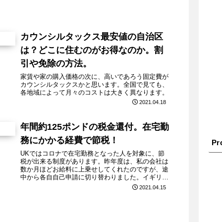
カウンシルタックス最安値の自治区
は？どこに住むのがお得なのか。割
引や免除の方法。
家賃や家の購入価格の次に、高いであろう固定費が
カウンシルタックスかと思います。全国で見ても、
各地域によって月々のコストは大きく異なります。
2021.04.18
年間約125ポンドの税金還付。在宅勤
務にかかる経費で節税！
Pro
UKではコロナで在宅勤務となった人を対象に、節
税が出来る制度があります。昨年度は、私の会社は
数か月ほどお給料に上乗せしてくれたのですが、途
中から各自自己申請に切り替わりました。イギリス
政府太っ腹！！！
2021.04.15