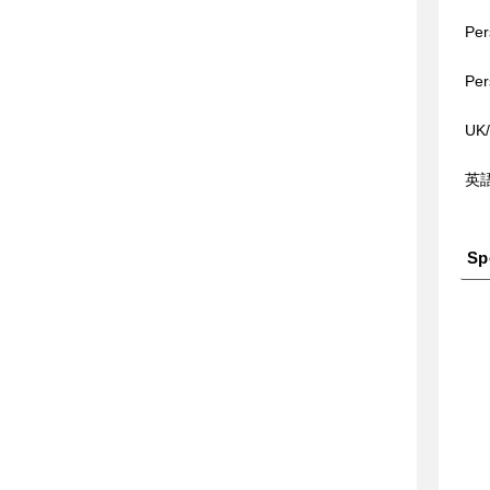
Per
Per
UK
英
Sp