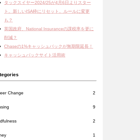
タックスイヤー2024/25が4月6日よりスター
ト。新しいISA枠にリセット。ルールに変更
も？
英国政府、National Insuranceの課税率を更に
削減？
Chaseの1%キャッシュバックが無期限延長！
キャッシュバックサイト活用術
tegories
eer Change
2
sing
9
dfulness
2
ney
1