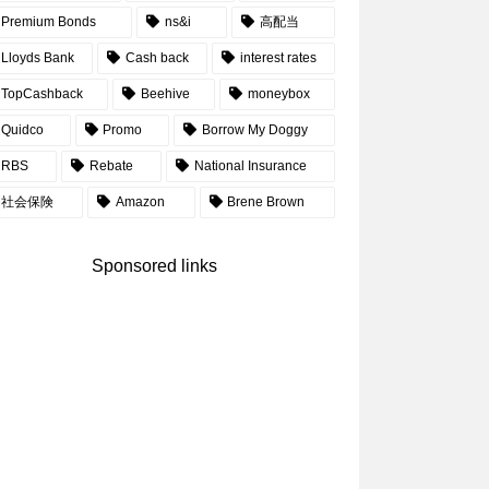
Premium Bonds
ns&i
高配当
Lloyds Bank
Cash back
interest rates
TopCashback
Beehive
moneybox
Quidco
Promo
Borrow My Doggy
RBS
Rebate
National Insurance
社会保険
Amazon
Brene Brown
Sponsored links