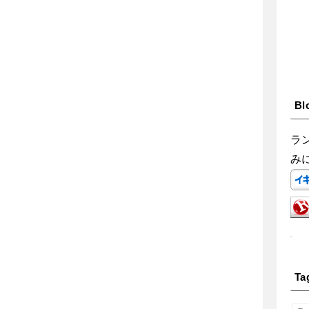
Bl
ラ
み
Ta