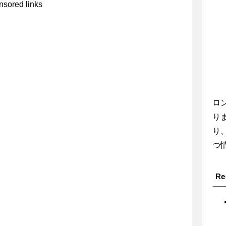
sored links
ロ
り
り
つ
Re