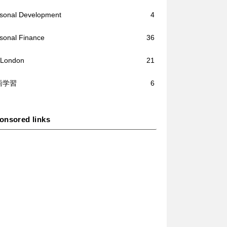
sonal Development
4
sonal Finance
36
/London
21
語学習
6
onsored links